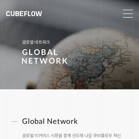
글로벌 네트워크
G
L
O
B
A
L
N
E
T
W
O
R
K
Global Network
글로벌 이커머스 시장을 함께 선도해 나갈 큐브플로우 혁신